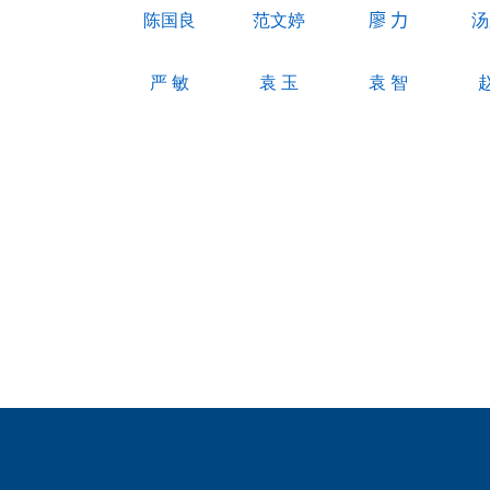
陈国良
范文婷
廖 力
汤
严
敏
袁
玉
袁
智