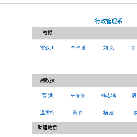
行政管理系
教授
雷叙川
李华强
刘
凤
罗
副教授
曹
洪
林晶晶
钱志鸿
唐
温雪梅
吴
件
杨
建
助理教授