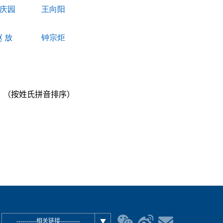
庆园
王向阳
赵
放
钟宗炬
（按姓氏拼音排序）
----------相关链接----------