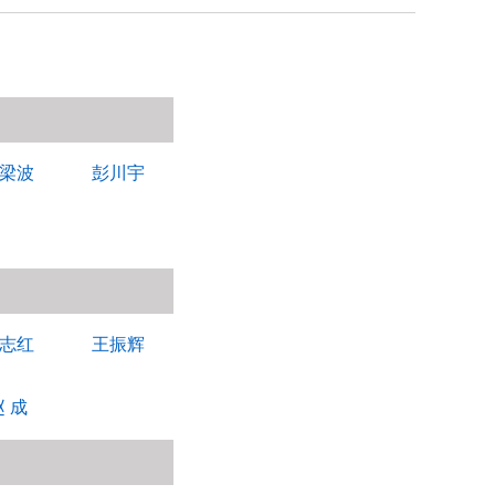
梁波
彭川宇
志红
王振辉
赵
成