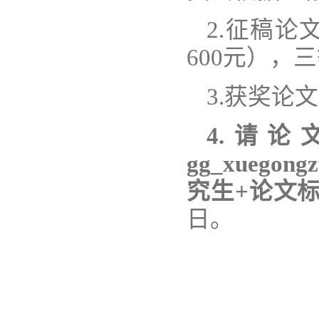
2.征稿论
600元），
3.获奖论
4.
请论
gg_xuegong
究生+论文
日。